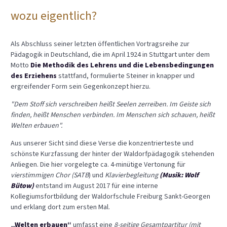
wozu eigentlich?
Als Abschluss seiner letzten öffentlichen Vortragsreihe zur
Pädagogik in Deutschland, die im April 1924 in Stuttgart unter dem
Motto
Die Methodik des Lehrens und die Lebensbedingungen
des Erziehens
stattfand, formulierte Steiner in knapper und
ergreifender Form sein Gegenkonzept hierzu.
"Dem Stoff sich verschreiben heißt Seelen zerreiben. Im Geiste sich
finden, heißt Menschen verbinden. Im Menschen sich schauen, heißt
Welten erbauen".
Aus unserer Sicht sind diese Verse die konzentrierteste und
schönste Kurzfassung der hinter der Waldorfpädagogik stehenden
Anliegen. Die hier vorgelegte ca. 4-minütige Vertonung für
vierstimmigen Chor (SATB
) und
Klavierbegleitung
(Musik: Wolf
Bütow)
entstand im August 2017 für eine interne
Kollegiumsfortbildung der Waldorfschule Freiburg Sankt-Georgen
und erklang dort zum ersten Mal.
„Welten erbauen“
umfasst eine
8-seitige Gesamtpartitur
(mit