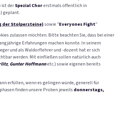
) ist der
Spezial Chor
erstmals öffentlich in
) geplant.
g der Stolpersteine)
sowie "
Everyones Fight
"
ookies zulassen möchten. Bitte beachten Sie, dass bei einer
d langjährige Erfahrungen machen konnte. In seinem
eger und als Waldorflehrer und -dozent hat er sich
chtbar werden. Mit einfließen sollen natürlich auch
litz
,
Gunter Hoffmann
etc.) sowie eigenen bereits
nn erfüllen, wenn es gelingen würde, generell für
nphasen finden unsere Proben jeweils
donnerstags,