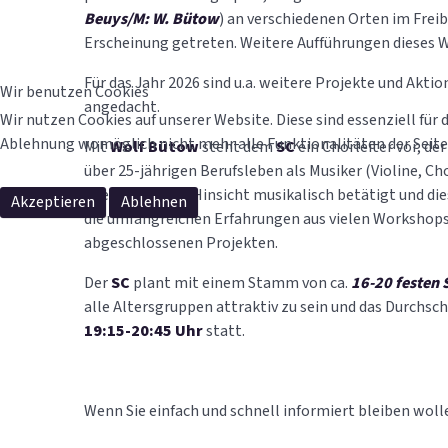
Beuys/M: W. Bütow
) an verschiedenen Orten im Freib
Erscheinung getreten. Weitere Aufführungen dieses 
Für das Jahr 2026 sind u.a. weitere Projekte und Akt
Wir benutzen Cookies
angedacht.
Wir nutzen Cookies auf unserer Website. Diese sind essenziell für 
Ablehnung womöglich nicht mehr alle Funktionalitäten der Seite
Mit
Wolf Bütow
steht dem
SC
ein Chorleiter vor, d
über 25-jährigen Berufsleben als Musiker (Violine, C
aber in vielerlei Hinsicht musikalisch betätigt und die
Akzeptieren
Ablehnen
die umfangreichen Erfahrungen aus vielen Workshops 
abgeschlossenen Projekten.
Der
SC
plant mit einem Stamm von ca.
16-20 festen
alle Altersgruppen attraktiv zu sein und das Durchsc
19:15-20:45 Uhr
statt.
Wenn Sie einfach und schnell informiert bleiben woll