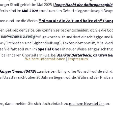
urger Stadtgebiet im Mai 2025 (
lange Nacht der Anthroposophie
Werks sind im
Mai 2026
(rund um den Geburtstag von Joseph Beuys
ionen rund um die Werke
"Nimm Dir die Zeit und halte ein" (Son
den Betrieb der Seite. Sie können selbst entscheiden, ob Sie die C
 zur Verfügung stehen.
er zwar in der Klassik groß geworden ist und dort einschlägige un
hor-/Orchester- und Bigbandleitung), Texter, Komponist, Musikverl
se Vielfalt soll nun im
Spezial Chor
in neuer Weise sängerisch fru
bei anderen Chorleitern (u.a. bei
Markus Detterbeck
,
Carsten Ger
Weitere Informationen
|
Impressum
 Sänger*innen (SATB)
zu arbeiten. Ein großer Wunsch würde sich da
hnittsalter nicht über 30 Jahren liegen würde. Während der Probe
en, dann melden Sie sich doch einfach zu
meinem Newsletter
an.